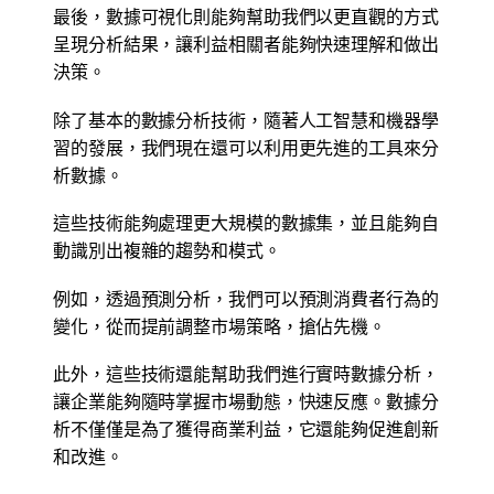
最後，數據可視化則能夠幫助我們以更直觀的方式
呈現分析結果，讓利益相關者能夠快速理解和做出
決策。
除了基本的數據分析技術，隨著人工智慧和機器學
習的發展，我們現在還可以利用更先進的工具來分
析數據。
這些技術能夠處理更大規模的數據集，並且能夠自
動識別出複雜的趨勢和模式。
例如，透過預測分析，我們可以預測消費者行為的
變化，從而提前調整市場策略，搶佔先機。
此外，這些技術還能幫助我們進行實時數據分析，
讓企業能夠隨時掌握市場動態，快速反應。數據分
析不僅僅是為了獲得商業利益，它還能夠促進創新
和改進。