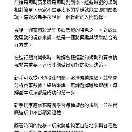
無論是即時賓果還是即時刮刮樂，這些遊戲的規則
相對簡單，玩家不需要太多的準備就能立即開始遊
玩，這對於新手來說是一個輕鬆的入門選擇。
最後，體育博彩是許多娛樂城的特色之一。對於喜
愛運動的玩家來說，這是一個將興趣與娛樂結合的
好方式。
在進行體育博彩時，瞭解各種運動的規則和賽事情
況非常重要，這樣才能做出明智的投注決策。
新手可以從小額投注開始，逐漸累積經驗，並學會
分析賽事數據。總結來說，無論選擇哪種遊戲，瞭
解基本玩法都是成功的第一步。
新手玩家應該花時間學習每種遊戲的規則，並在實
際遊玩中不斷積累經驗。
隨著時間的推移，玩家將能夠更自信地參與各種遊