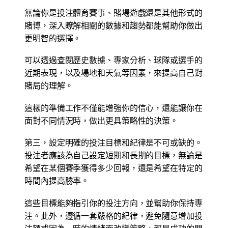
無論你是投注體育賽事、賭場遊戲還是其他形式的
賭博，深入瞭解相關的數據和趨勢都能幫助你做出
更明智的選擇。
可以透過查閱歷史數據、專家分析、球隊或選手的
近期表現，以及場地和天氣等因素，來提高自己對
賭局的理解。
這樣的準備工作不僅能增強你的信心，還能讓你在
面對不同情況時，做出更具策略性的決策。
第三，設定明確的投注目標和紀律是不可或缺的。
投注者應該為自己設定短期和長期的目標，無論是
希望在某個賽季獲得多少回報，還是希望在特定的
時間內提高勝率。
這些目標能夠指引你的投注方向，並幫助你保持專
注。此外，遵循一套嚴格的紀律，避免隨意增加投