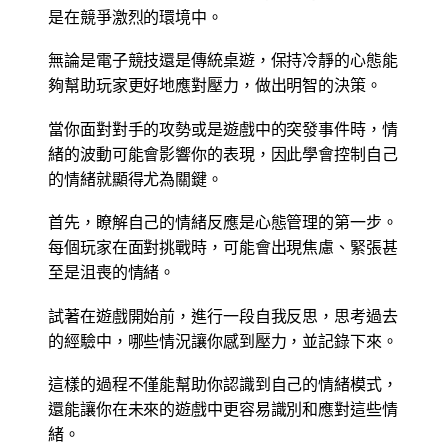
是在競爭激烈的環境中。
無論是電子競技還是傳統桌遊，保持冷靜的心態能
夠幫助玩家更好地應對壓力，做出明智的決策。
當你面對對手的攻勢或是遊戲中的突發事件時，情
緒的波動可能會影響你的表現，因此學會控制自己
的情緒就顯得尤為關鍵。
首先，瞭解自己的情緒反應是心態管理的第一步。
每個玩家在面對挑戰時，可能會出現焦慮、緊張甚
至是沮喪的情緒。
試著在遊戲開始前，進行一段自我反思，思考過去
的經驗中，哪些情況讓你感到壓力，並記錄下來。
這樣的過程不僅能幫助你認識到自己的情緒模式，
還能讓你在未來的遊戲中更容易識別和應對這些情
緒。