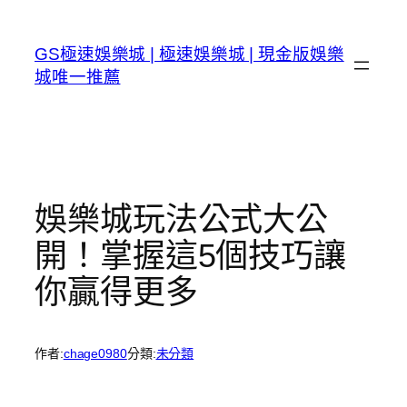
GS極速娛樂城 | 極速娛樂城 | 現金版娛樂
城唯一推薦
娛樂城玩法公式大公
開！掌握這5個技巧讓
你贏得更多
作者:
chage0980
分類:
未分類